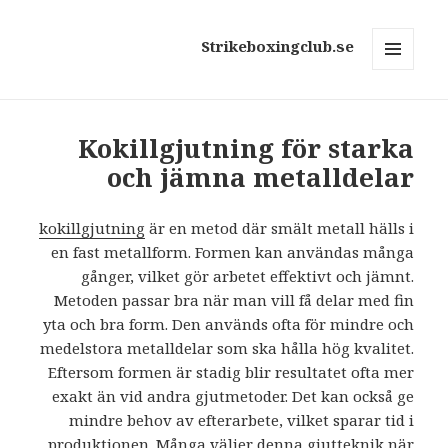
Strikeboxingclub.se
MENY
OCH
WIDGETS
Kokillgjutning för starka
och jämna metalldelar
kokillgjutning
är en metod där smält metall hälls i
en fast metallform. Formen kan användas många
gånger, vilket gör arbetet effektivt och jämnt.
Metoden passar bra när man vill få delar med fin
yta och bra form. Den används ofta för mindre och
medelstora metalldelar som ska hålla hög kvalitet.
Eftersom formen är stadig blir resultatet ofta mer
exakt än vid andra gjutmetoder. Det kan också ge
mindre behov av efterarbete, vilket sparar tid i
produktionen. Många väljer denna gjutteknik när